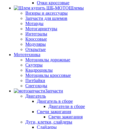
Очки кроссовые
Шлемы
Визоры и аксессуары
Запчасти для шлемов
Мотарды
Мотогарнитуры
Интегралы
Кроссовые
Модуляры
Открытые
Мототехника
Мотоциклы дорожные
Скутеры
Квадроциклы
Мотоциклы кроссовые
Питбайки
Снегоходы
Запчасти
Двигатель
Двигатель в сборе
Двигатели в сборе
Свечи зажигания
Свечи зажигания
Дуги, клетки, слайдеры
Слайдеры