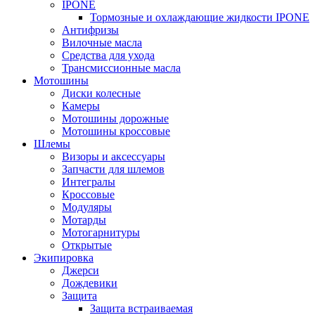
IPONE
Тормозные и охлаждающие жидкости IPONE
Антифризы
Вилочные масла
Средства для ухода
Трансмиссионные масла
Мотошины
Диски колесные
Камеры
Мотошины дорожные
Мотошины кроссовые
Шлемы
Визоры и аксессуары
Запчасти для шлемов
Интегралы
Кроссовые
Модуляры
Мотарды
Мотогарнитуры
Открытые
Экипировка
Джерси
Дождевики
Защита
Защита встраиваемая