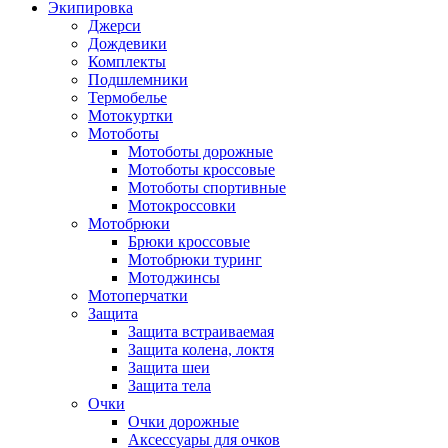
Экипировка
Джерси
Дождевики
Комплекты
Подшлемники
Термобелье
Мотокуртки
Мотоботы
Мотоботы дорожные
Мотоботы кроссовые
Мотоботы спортивные
Мотокроссовки
Мотобрюки
Брюки кроссовые
Мотобрюки туринг
Мотоджинсы
Мотоперчатки
Защита
Защита встраиваемая
Защита колена, локтя
Защита шеи
Защита тела
Очки
Очки дорожные
Аксессуары для очков