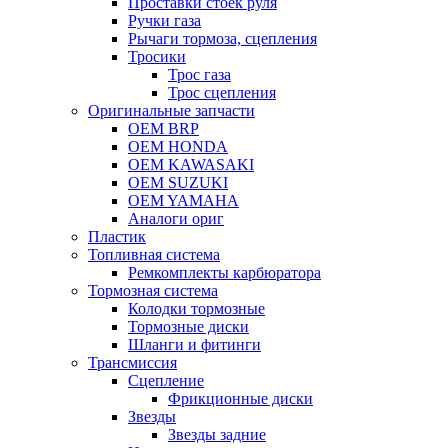
Проставки стоек руля
Ручки газа
Рычаги тормоза, сцепления
Тросики
Трос газа
Трос сцепления
Оригинальные запчасти
OEM BRP
OEM HONDA
OEM KAWASAKI
OEM SUZUKI
OEM YAMAHA
Аналоги ориг
Пластик
Топливная система
Ремкомплекты карбюратора
Тормозная система
Колодки тормозные
Тормозные диски
Шланги и фитинги
Трансмиссия
Cцепление
Фрикционные диски
Звезды
Звезды задние