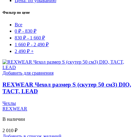
Цена: по убыванию
Фильтр по цене
Все
0
₽
-
830
₽
830
₽
-
1 660
₽
1 660
₽
-
2 490
₽
2 490
₽
+
Добавить для сравнения
REXWEAR Чехол размер S (скутер 50 см3) DIO,
TACT, LEAD
Чехлы
REXWEAR
В наличии
2 010
₽
Добавить в список желаний