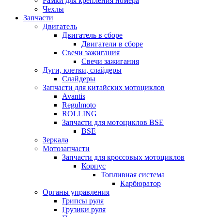
Рамки для крепления номера
Чехлы
Запчасти
Двигатель
Двигатель в сборе
Двигатели в сборе
Свечи зажигания
Свечи зажигания
Дуги, клетки, слайдеры
Слайдеры
Запчасти для китайских мотоциклов
Avantis
Regulmoto
ROLLING
Запчасти для мотоциклов BSE
BSE
Зеркала
Мотозапчасти
Запчасти для кроссовых мотоциклов
Корпус
Топливная система
Карбюратор
Органы управления
Грипсы руля
Грузики руля