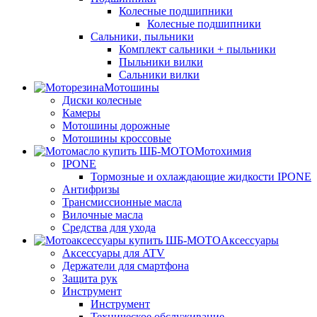
Колесные подшипники
Колесные подшипники
Сальники, пыльники
Комплект сальники + пыльники
Пыльники вилки
Сальники вилки
Мотошины
Диски колесные
Камеры
Мотошины дорожные
Мотошины кроссовые
Мотохимия
IPONE
Тормозные и охлаждающие жидкости IPONE
Антифризы
Трансмиссионные масла
Вилочные масла
Средства для ухода
Аксессуары
Аксессуары для ATV
Держатели для смартфона
Защита рук
Инструмент
Инструмент
Техническое обслуживание