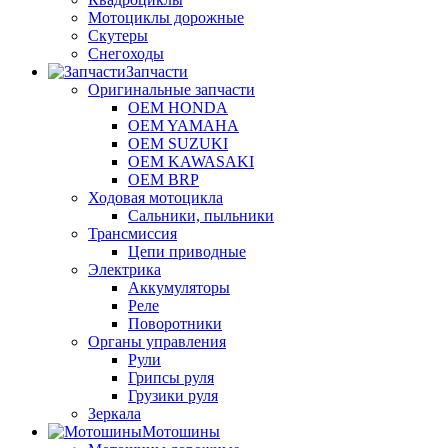
Мотоциклы дорожные
Скутеры
Снегоходы
Запчасти
Оригинальные запчасти
OEM HONDA
OEM YAMAHA
OEM SUZUKI
OEM KAWASAKI
OEM BRP
Ходовая мотоцикла
Сальники, пыльники
Трансмиссия
Цепи приводные
Электрика
Аккумуляторы
Реле
Поворотники
Органы управления
Рули
Грипсы руля
Грузики руля
Зеркала
Мотошины