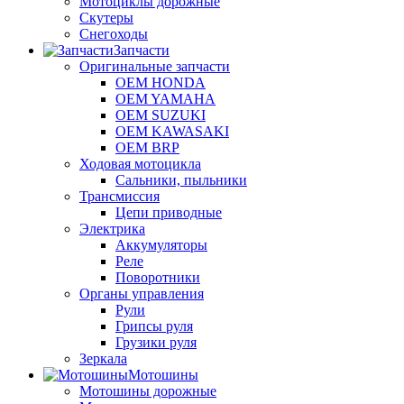
Мотоциклы дорожные
Скутеры
Снегоходы
Запчасти
Оригинальные запчасти
OEM HONDA
OEM YAMAHA
OEM SUZUKI
OEM KAWASAKI
OEM BRP
Ходовая мотоцикла
Сальники, пыльники
Трансмиссия
Цепи приводные
Электрика
Аккумуляторы
Реле
Поворотники
Органы управления
Рули
Грипсы руля
Грузики руля
Зеркала
Мотошины
Мотошины дорожные