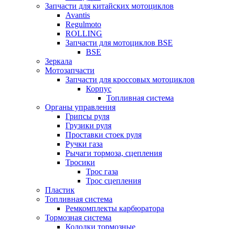
Запчасти для китайских мотоциклов
Avantis
Regulmoto
ROLLING
Запчасти для мотоциклов BSE
BSE
Зеркала
Мотозапчасти
Запчасти для кроссовых мотоциклов
Корпус
Топливная система
Органы управления
Грипсы руля
Грузики руля
Проставки стоек руля
Ручки газа
Рычаги тормоза, сцепления
Тросики
Трос газа
Трос сцепления
Пластик
Топливная система
Ремкомплекты карбюратора
Тормозная система
Колодки тормозные