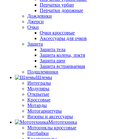
Перчатки урбан
Перчатки дорожные
Дождевики
Джерси
Очки
Очки кроссовые
Аксессуары для очков
Защита
Защита тела
Защита колена, локтя
Защита шеи
Защита встраиваемая
Подшлемники
Шлемы
Интегралы
Модуляры
Открытые
Кроссовые
Мотарды
Мотогарнитуры
Визоры и аксессуары
Мототехника
Мотоциклы кроссовые
Питбайки
Квадроциклы