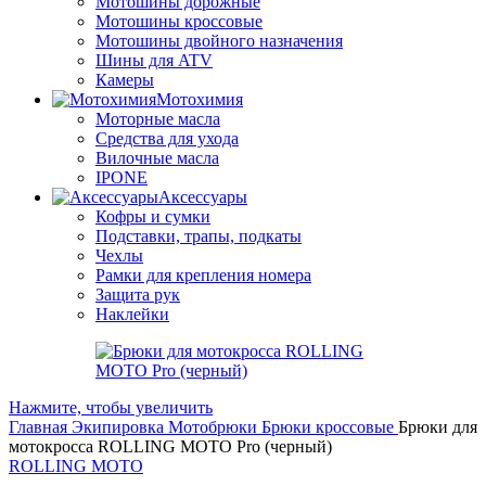
Мотошины дорожные
Мотошины кроссовые
Мотошины двойного назначения
Шины для ATV
Камеры
Мотохимия
Моторные масла
Средства для ухода
Вилочные масла
IPONE
Аксессуары
Кофры и сумки
Подставки, трапы, подкаты
Чехлы
Рамки для крепления номера
Защита рук
Наклейки
Нажмите, чтобы увеличить
Главная
Экипировка
Мотобрюки
Брюки кроссовые
Брюки для
мотокросса ROLLING MOTO Pro (черный)
ROLLING MOTO