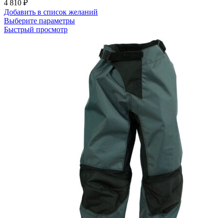
4 810
₽
Добавить в список желаний
Этот
Выберите параметры
товар
Быстрый просмотр
имеет
несколько
вариаций.
Опции
можно
выбрать
на
странице
товара.