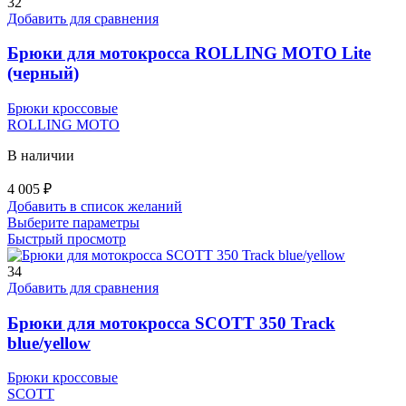
несколько
32
вариаций.
Добавить для сравнения
Опции
можно
Брюки для мотокросса ROLLING MOTO Lite
выбрать
(черный)
на
странице
Брюки кроссовые
товара.
ROLLING MOTO
В наличии
4 005
₽
Добавить в список желаний
Этот
Выберите параметры
товар
Быстрый просмотр
имеет
несколько
34
вариаций.
Добавить для сравнения
Опции
можно
Брюки для мотокросса SCOTT 350 Track
выбрать
blue/yellow
на
странице
Брюки кроссовые
товара.
SCOTT