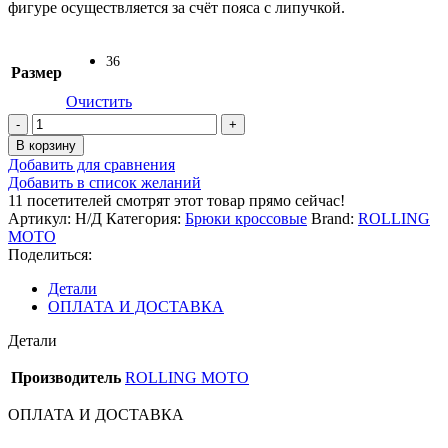
фигуре осуществляется за счёт пояса с липучкой.
36
Размер
Очистить
Количество
товара
В корзину
Брюки
Добавить для сравнения
для
Добавить в список желаний
мотокросса
11
посетителей смотрят этот товар прямо сейчас!
ROLLING
Артикул:
Н/Д
Категория:
Брюки кроссовые
Brand:
ROLLING
MOTO
MOTO
Pro
Поделиться:
(черный)
Детали
ОПЛАТА И ДОСТАВКА
Детали
Производитель
ROLLING MOTO
ОПЛАТА И ДОСТАВКА