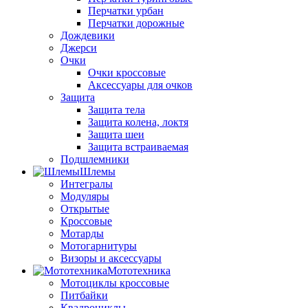
Перчатки урбан
Перчатки дорожные
Дождевики
Джерси
Очки
Очки кроссовые
Аксессуары для очков
Защита
Защита тела
Защита колена, локтя
Защита шеи
Защита встраиваемая
Подшлемники
Шлемы
Интегралы
Модуляры
Открытые
Кроссовые
Мотарды
Мотогарнитуры
Визоры и аксессуары
Мототехника
Мотоциклы кроссовые
Питбайки
Квадроциклы