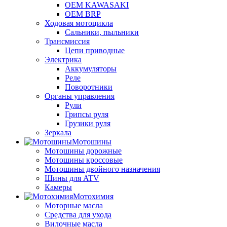
OEM KAWASAKI
OEM BRP
Ходовая мотоцикла
Сальники, пыльники
Трансмиссия
Цепи приводные
Электрика
Аккумуляторы
Реле
Поворотники
Органы управления
Рули
Грипсы руля
Грузики руля
Зеркала
Мотошины
Мотошины дорожные
Мотошины кроссовые
Мотошины двойного назначения
Шины для ATV
Камеры
Мотохимия
Моторные масла
Средства для ухода
Вилочные масла