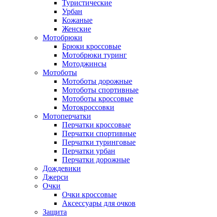
Туристические
Урбан
Кожаные
Женские
Мотобрюки
Брюки кроссовые
Мотобрюки туринг
Мотоджинсы
Мотоботы
Мотоботы дорожные
Мотоботы спортивные
Мотоботы кроссовые
Мотокроссовки
Мотоперчатки
Перчатки кроссовые
Перчатки спортивные
Перчатки туринговые
Перчатки урбан
Перчатки дорожные
Дождевики
Джерси
Очки
Очки кроссовые
Аксессуары для очков
Защита