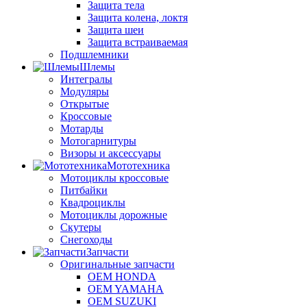
Защита тела
Защита колена, локтя
Защита шеи
Защита встраиваемая
Подшлемники
Шлемы
Интегралы
Модуляры
Открытые
Кроссовые
Мотарды
Мотогарнитуры
Визоры и аксессуары
Мототехника
Мотоциклы кроссовые
Питбайки
Квадроциклы
Мотоциклы дорожные
Скутеры
Снегоходы
Запчасти
Оригинальные запчасти
OEM HONDA
OEM YAMAHA
OEM SUZUKI