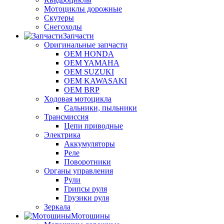
Мотоциклы дорожные
Скутеры
Снегоходы
Запчасти
Оригинальные запчасти
OEM HONDA
OEM YAMAHA
OEM SUZUKI
OEM KAWASAKI
OEM BRP
Ходовая мотоцикла
Сальники, пыльники
Трансмиссия
Цепи приводные
Электрика
Аккумуляторы
Реле
Поворотники
Органы управления
Рули
Грипсы руля
Грузики руля
Зеркала
Мотошины