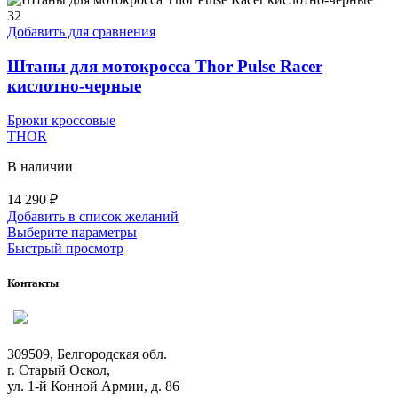
вариаций.
32
Опции
Добавить для сравнения
можно
выбрать
Штаны для мотокросса Thor Pulse Racer
на
кислотно-черные
странице
товара.
Брюки кроссовые
THOR
В наличии
14 290
₽
Добавить в список желаний
Этот
Выберите параметры
товар
Быстрый просмотр
имеет
несколько
Контакты
вариаций.
Опции
можно
выбрать
309509, Белгородская обл.
на
г. Старый Оскол,
странице
ул. 1-й Конной Армии, д. 86
товара.