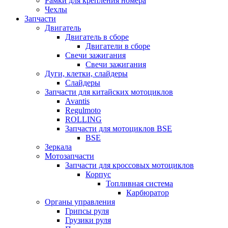
Рамки для крепления номера
Чехлы
Запчасти
Двигатель
Двигатель в сборе
Двигатели в сборе
Свечи зажигания
Свечи зажигания
Дуги, клетки, слайдеры
Слайдеры
Запчасти для китайских мотоциклов
Avantis
Regulmoto
ROLLING
Запчасти для мотоциклов BSE
BSE
Зеркала
Мотозапчасти
Запчасти для кроссовых мотоциклов
Корпус
Топливная система
Карбюратор
Органы управления
Грипсы руля
Грузики руля