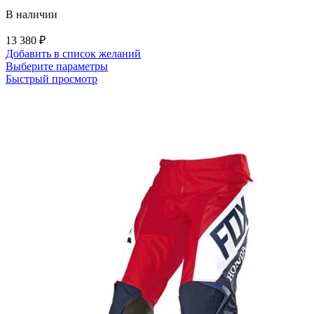
В наличии
13 380
₽
Добавить в список желаний
Этот
Выберите параметры
товар
Быстрый просмотр
имеет
несколько
вариаций.
Опции
можно
выбрать
на
странице
товара.