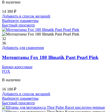
В наличии
14 300
₽
Добавить в список желаний
Этот
Выберите параметры
товар
Быстрый просмотр
имеет
несколько
вариаций.
32
Опции
36
можно
Добавить для сравнения
выбрать
на
Мотоштаны Fox 180 Illmatik Pant Pearl Pink
странице
товара.
Брюки кроссовые
FOX
В наличии
16 100
₽
Добавить в список желаний
Этот
Выберите параметры
товар
Быстрый просмотр
имеет
несколько