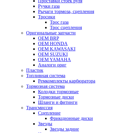
Проставки стоек руля
Ручки газа
Рычаги тормоза, сцепления
Тросики
Трос газа
Трос сцепления
Оригинальные запчасти
OEM BRP
OEM HONDA
OEM KAWASAKI
OEM SUZUKI
OEM YAMAHA
Аналоги ориг
Пластик
Топливная система
Ремкомплекты карбюратора
Тормозная система
Колодки тормозные
Тормозные диски
Шланги и фитинги
Трансмиссия
Cцепление
Фрикционные диски
Звезды
Звезды задние