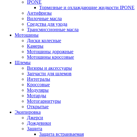
IPONE
Тормозные и охлаждающие жидкости IPONE
Антифризы
Вилочные масла
Средства для ухода
Трансмиссионные масла
Мотошины
Диски колесные
Камеры
Мотошины дорожные
Мотошины кроссовые
Шлемы
Визоры и аксессуары
Запчасти для шлемов
Интегралы
Кроссовые
Модуляры
Мотарды
Мотогарнитуры
Открытые
Экипировка
Джерси
Дождевики
Защита
Защита встраиваемая