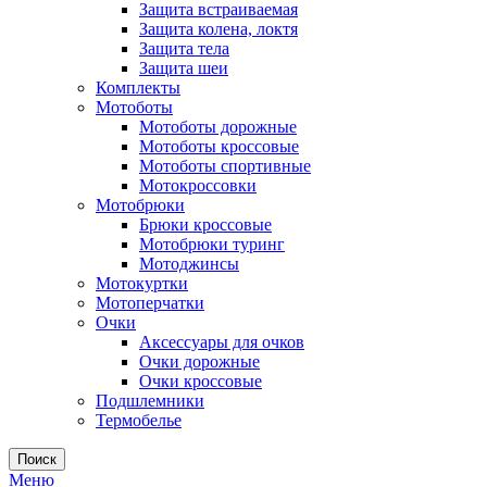
Защита встраиваемая
Защита колена, локтя
Защита тела
Защита шеи
Комплекты
Мотоботы
Мотоботы дорожные
Мотоботы кроссовые
Мотоботы спортивные
Мотокроссовки
Мотобрюки
Брюки кроссовые
Мотобрюки туринг
Мотоджинсы
Мотокуртки
Мотоперчатки
Очки
Аксессуары для очков
Очки дорожные
Очки кроссовые
Подшлемники
Термобелье
Поиск
Меню