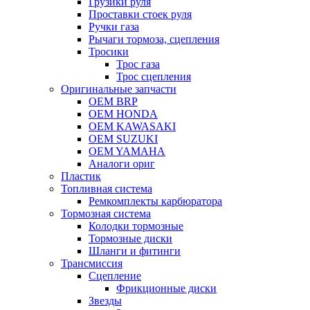
Грузики руля
Проставки стоек руля
Ручки газа
Рычаги тормоза, сцепления
Тросики
Трос газа
Трос сцепления
Оригинальные запчасти
OEM BRP
OEM HONDA
OEM KAWASAKI
OEM SUZUKI
OEM YAMAHA
Аналоги ориг
Пластик
Топливная система
Ремкомплекты карбюратора
Тормозная система
Колодки тормозные
Тормозные диски
Шланги и фитинги
Трансмиссия
Cцепление
Фрикционные диски
Звезды