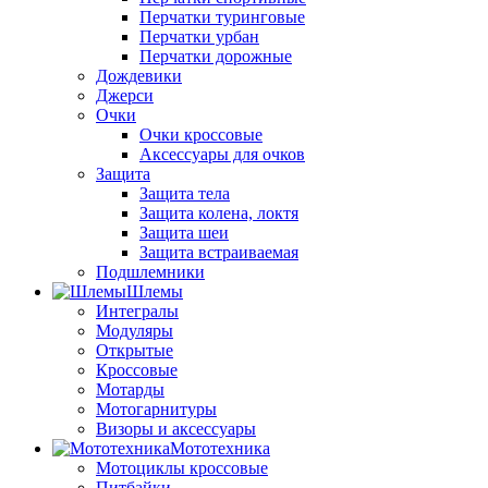
Перчатки туринговые
Перчатки урбан
Перчатки дорожные
Дождевики
Джерси
Очки
Очки кроссовые
Аксессуары для очков
Защита
Защита тела
Защита колена, локтя
Защита шеи
Защита встраиваемая
Подшлемники
Шлемы
Интегралы
Модуляры
Открытые
Кроссовые
Мотарды
Мотогарнитуры
Визоры и аксессуары
Мототехника
Мотоциклы кроссовые
Питбайки