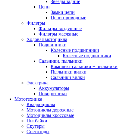
Звезды задние
Цепи
Замки цепи
Цепи приводные
Фильтры
Фильтры воздушные
Фильтры масляные
Ходовая мотоцикла
Подшипники
Колесные подшипники
Колесные подшипники
Сальники, пыльники
Комплект сальники + пыльники
Пыльники вилки
Сальники вилки
Электрика
Аккумуляторы
Поворотники
Мототехника
Квадроциклы
Мотоциклы дорожные
Мотоциклы кроссовые
Питбайки
Скутеры
Снегоходы