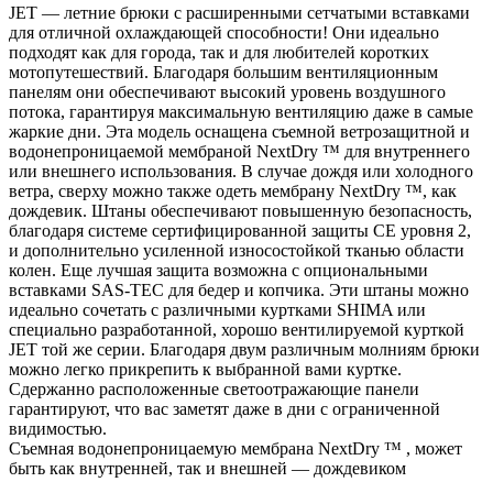
JET — летние брюки с расширенными сетчатыми вставками
для отличной охлаждающей способности! Они идеально
подходят как для города, так и для любителей коротких
мотопутешествий. Благодаря большим вентиляционным
панелям они обеспечивают высокий уровень воздушного
потока, гарантируя максимальную вентиляцию даже в самые
жаркие дни. Эта модель оснащена съемной ветрозащитной и
водонепроницаемой мембраной NextDry ™ для внутреннего
или внешнего использования. В случае дождя или холодного
ветра, сверху можно также одеть мембрану NextDry ™, как
дождевик. Штаны обеспечивают повышенную безопасность,
благодаря системе сертифицированной защиты CE уровня 2,
и дополнительно усиленной износостойкой тканью области
колен. Еще лучшая защита возможна с опциональными
вставками SAS-TEC для бедер и копчика. Эти штаны можно
идеально сочетать с различными куртками SHIMA или
специально разработанной, хорошо вентилируемой курткой
JET той же серии. Благодаря двум различным молниям брюки
можно легко прикрепить к выбранной вами куртке.
Сдержанно расположенные светоотражающие панели
гарантируют, что вас заметят даже в дни с ограниченной
видимостью.
Съемная водонепроницаемую мембрана NextDry ™ , может
быть как внутренней, так и внешней — дождевиком