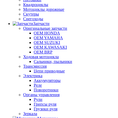
Квадроциклы
Мотоциклы дорожные
Скутеры
Снегоходы
Запчасти
Оригинальные запчасти
OEM HONDA
OEM YAMAHA
OEM SUZUKI
OEM KAWASAKI
OEM BRP
Ходовая мотоцикла
Сальники, пыльники
Трансмиссия
Цепи приводные
Электрика
Аккумуляторы
Реле
Поворотники
Органы управления
Рули
Грипсы руля
Грузики руля
Зеркала