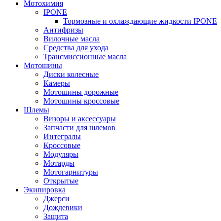
Мотохимия
IPONE
Тормозные и охлаждающие жидкости IPONE
Антифризы
Вилочные масла
Средства для ухода
Трансмиссионные масла
Мотошины
Диски колесные
Камеры
Мотошины дорожные
Мотошины кроссовые
Шлемы
Визоры и аксессуары
Запчасти для шлемов
Интегралы
Кроссовые
Модуляры
Мотарды
Мотогарнитуры
Открытые
Экипировка
Джерси
Дождевики
Защита