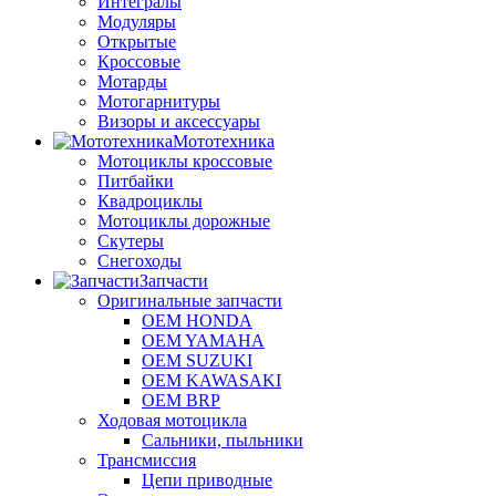
Интегралы
Модуляры
Открытые
Кроссовые
Мотарды
Мотогарнитуры
Визоры и аксессуары
Мототехника
Мотоциклы кроссовые
Питбайки
Квадроциклы
Мотоциклы дорожные
Скутеры
Снегоходы
Запчасти
Оригинальные запчасти
OEM HONDA
OEM YAMAHA
OEM SUZUKI
OEM KAWASAKI
OEM BRP
Ходовая мотоцикла
Сальники, пыльники
Трансмиссия
Цепи приводные