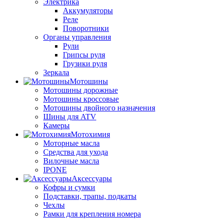
Электрика
Аккумуляторы
Реле
Поворотники
Органы управления
Рули
Грипсы руля
Грузики руля
Зеркала
Мотошины
Мотошины дорожные
Мотошины кроссовые
Мотошины двойного назначения
Шины для ATV
Камеры
Мотохимия
Моторные масла
Средства для ухода
Вилочные масла
IPONE
Аксессуары
Кофры и сумки
Подставки, трапы, подкаты
Чехлы
Рамки для крепления номера