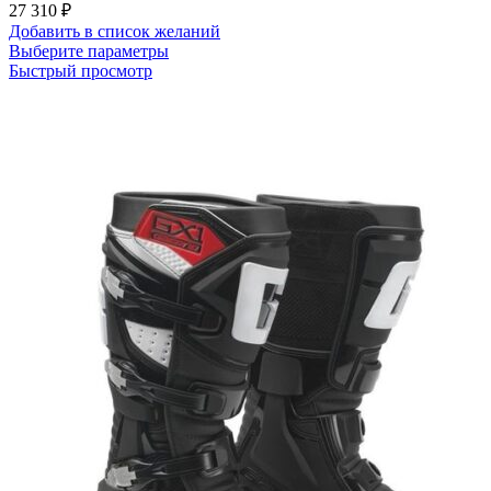
27 310
₽
Добавить в список желаний
Этот
Выберите параметры
товар
Быстрый просмотр
имеет
несколько
вариаций.
Опции
можно
выбрать
на
странице
товара.