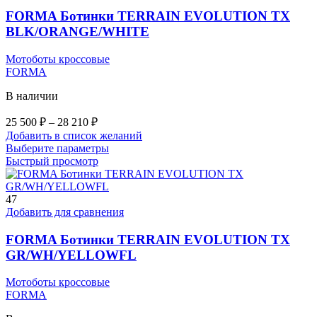
FORMA Ботинки TERRAIN EVOLUTION TX
BLK/ORANGE/WHITE
Мотоботы кроссовые
FORMA
В наличии
Диапазон
25 500
₽
–
28 210
₽
цен:
Добавить в список желаний
25
Этот
Выберите параметры
500 ₽
товар
Быстрый просмотр
–
имеет
28
несколько
вариаций.
47
210 ₽
Опции
Добавить для сравнения
можно
выбрать
FORMA Ботинки TERRAIN EVOLUTION TX
на
GR/WH/YELLOWFL
странице
товара.
Мотоботы кроссовые
FORMA