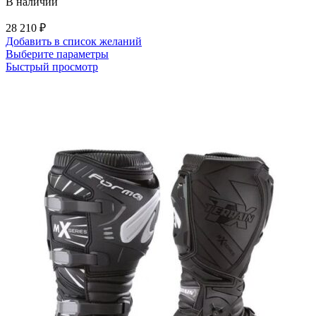
В наличии
28 210
₽
Добавить в список желаний
Этот
Выберите параметры
товар
Быстрый просмотр
имеет
несколько
вариаций.
Опции
можно
выбрать
на
странице
товара.