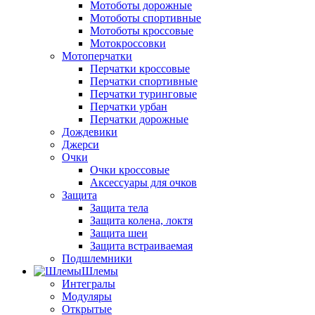
Мотоботы дорожные
Мотоботы спортивные
Мотоботы кроссовые
Мотокроссовки
Мотоперчатки
Перчатки кроссовые
Перчатки спортивные
Перчатки туринговые
Перчатки урбан
Перчатки дорожные
Дождевики
Джерси
Очки
Очки кроссовые
Аксессуары для очков
Защита
Защита тела
Защита колена, локтя
Защита шеи
Защита встраиваемая
Подшлемники
Шлемы
Интегралы
Модуляры
Открытые