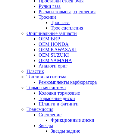
Проставки стоек руля
Ручки газа
Рычаги тормоза, сцепления
Тросики
Трос газа
Трос сцепления
Оригинальные запчасти
OEM BRP
OEM HONDA
OEM KAWASAKI
OEM SUZUKI
OEM YAMAHA
Аналоги ориг
Пластик
Топливная система
Ремкомплекты карбюратора
Тормозная система
Колодки тормозные
Тормозные диски
Шланги и фитинги
Трансмиссия
Cцепление
Фрикционные диски
Звезды
Звезды задние