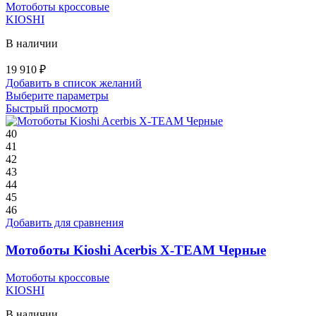
Мотоботы кроссовые
KIOSHI
В наличии
19 910
₽
Добавить в список желаний
Этот
Выберите параметры
товар
Быстрый просмотр
имеет
несколько
40
вариаций.
41
Опции
42
можно
43
выбрать
44
на
45
странице
46
товара.
Добавить для сравнения
Мотоботы Kioshi Acerbis X-TEAM Черные
Мотоботы кроссовые
KIOSHI
В наличии