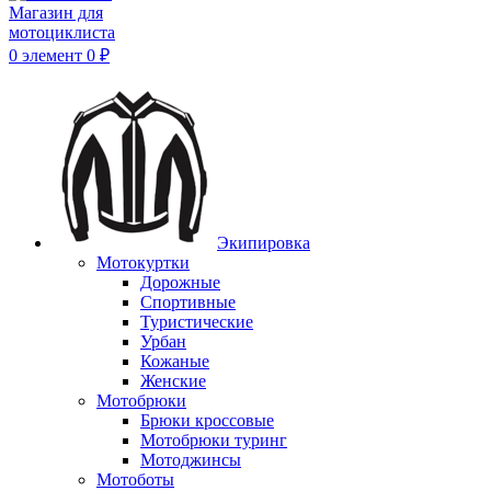
0
элемент
0
₽
Экипировка
Мотокуртки
Дорожные
Спортивные
Туристические
Урбан
Кожаные
Женские
Мотобрюки
Брюки кроссовые
Мотобрюки туринг
Мотоджинсы
Мотоботы