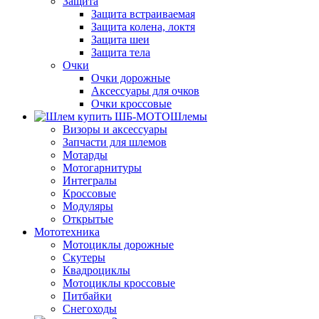
Защита
Защита встраиваемая
Защита колена, локтя
Защита шеи
Защита тела
Очки
Очки дорожные
Аксессуары для очков
Очки кроссовые
Шлемы
Визоры и аксессуары
Запчасти для шлемов
Мотарды
Мотогарнитуры
Интегралы
Кроссовые
Модуляры
Открытые
Мототехника
Мотоциклы дорожные
Скутеры
Квадроциклы
Мотоциклы кроссовые
Питбайки
Снегоходы