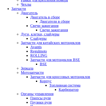
Рамки для крепления номера
Чехлы
Запчасти
Двигатель
Двигатель в сборе
Двигатели в сборе
Свечи зажигания
Свечи зажигания
Дуги, клетки, слайдеры
Слайдеры
Запчасти для китайских мотоциклов
Avantis
Regulmoto
ROLLING
Запчасти для мотоциклов BSE
BSE
Зеркала
Мотозапчасти
Запчасти для кроссовых мотоциклов
Корпус
Топливная система
Карбюратор
Органы управления
Грипсы руля
Грузики руля