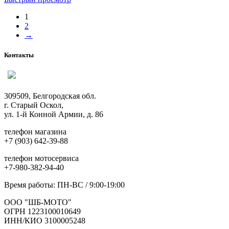
имеет
1
несколько
2
вариаций.
→
Опции
можно
выбрать
Контакты
на
странице
товара.
309509, Белгородская обл.
г. Старый Оскол,
ул. 1-й Конной Армии, д. 86
телефон магазина
+7 (903) 642-39-88
телефон мотосервиса
+7-980-382-94-40
Время работы: ПН-ВС / 9:00-19:00
ООО "ШБ-МОТО"
ОГРН 1223100010649
ИНН/КИО 3100005248