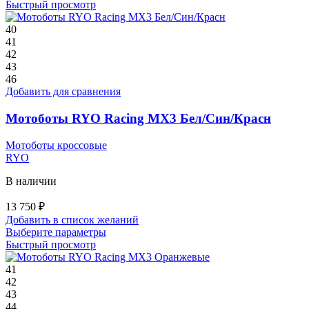
товар
Быстрый просмотр
имеет
несколько
40
вариаций.
41
Опции
42
можно
43
выбрать
46
на
Добавить для сравнения
странице
товара.
Мотоботы RYO Racing MX3 Бел/Син/Красн
Мотоботы кроссовые
RYO
В наличии
13 750
₽
Добавить в список желаний
Этот
Выберите параметры
товар
Быстрый просмотр
имеет
несколько
41
вариаций.
42
Опции
43
можно
44