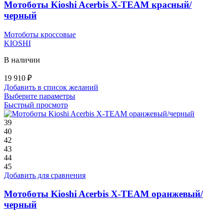
Мотоботы Kioshi Acerbis X-TEAM красный/
черный
Мотоботы кроссовые
KIOSHI
В наличии
19 910
₽
Добавить в список желаний
Этот
Выберите параметры
товар
Быстрый просмотр
имеет
несколько
39
вариаций.
40
Опции
42
можно
43
выбрать
44
на
45
странице
Добавить для сравнения
товара.
Мотоботы Kioshi Acerbis X-TEAM оранжевый/
черный