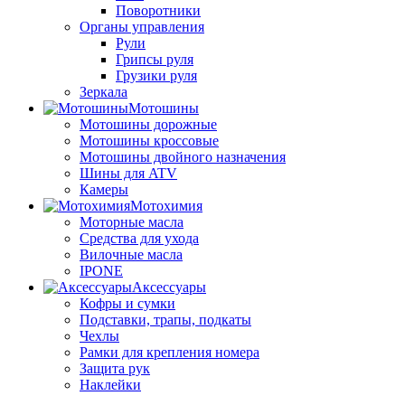
Поворотники
Органы управления
Рули
Грипсы руля
Грузики руля
Зеркала
Мотошины
Мотошины дорожные
Мотошины кроссовые
Мотошины двойного назначения
Шины для ATV
Камеры
Мотохимия
Моторные масла
Средства для ухода
Вилочные масла
IPONE
Аксессуары
Кофры и сумки
Подставки, трапы, подкаты
Чехлы
Рамки для крепления номера
Защита рук
Наклейки