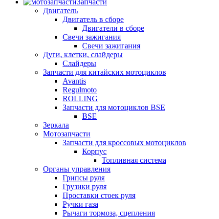
Запчасти
Двигатель
Двигатель в сборе
Двигатели в сборе
Свечи зажигания
Свечи зажигания
Дуги, клетки, слайдеры
Слайдеры
Запчасти для китайских мотоциклов
Avantis
Regulmoto
ROLLING
Запчасти для мотоциклов BSE
BSE
Зеркала
Мотозапчасти
Запчасти для кроссовых мотоциклов
Корпус
Топливная система
Органы управления
Грипсы руля
Грузики руля
Проставки стоек руля
Ручки газа
Рычаги тормоза, сцепления