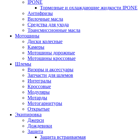
IPONE
Тормозные и охлаждающие жидкости IPONE
Антифризы
Вилочные масла
Средства для ухода
Трансмиссионные масла
Мотошины
Диски колесные
Камеры
Мотошины дорожные
Мотошины кроссовые
Шлемы
Визоры и аксессуары
Запчасти для шлемов
Интегралы
Кроссовые
Модуляры
Мотарды
Мотогарнитуры
Открытые
Экипировка
Джерси
Дождевики
Защита
Защита встраиваемая