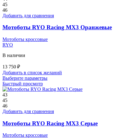
выбрать
45
на
46
странице
Добавить для сравнения
товара.
Мотоботы RYO Racing MX3 Оранжевые
Мотоботы кроссовые
RYO
В наличии
13 750
₽
Добавить в список желаний
Этот
Выберите параметры
товар
Быстрый просмотр
имеет
несколько
43
вариаций.
45
Опции
46
можно
Добавить для сравнения
выбрать
на
Мотоботы RYO Racing MX3 Серые
странице
товара.
Мотоботы кроссовые