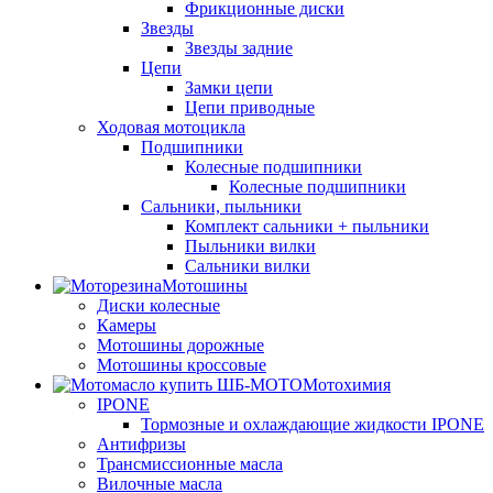
Фрикционные диски
Звезды
Звезды задние
Цепи
Замки цепи
Цепи приводные
Ходовая мотоцикла
Подшипники
Колесные подшипники
Колесные подшипники
Сальники, пыльники
Комплект сальники + пыльники
Пыльники вилки
Сальники вилки
Мотошины
Диски колесные
Камеры
Мотошины дорожные
Мотошины кроссовые
Мотохимия
IPONE
Тормозные и охлаждающие жидкости IPONE
Антифризы
Трансмиссионные масла
Вилочные масла