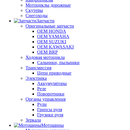
Мотоциклы дорожные
Скутеры
Снегоходы
Запчасти
Оригинальные запчасти
OEM HONDA
OEM YAMAHA
OEM SUZUKI
OEM KAWASAKI
OEM BRP
Ходовая мотоцикла
Сальники, пыльники
Трансмиссия
Цепи приводные
Электрика
Аккумуляторы
Реле
Поворотники
Органы управления
Рули
Грипсы руля
Грузики руля
Зеркала
Мотошины