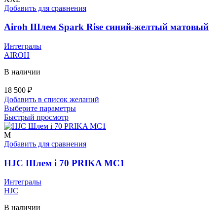
Опции
Добавить для сравнения
можно
выбрать
Airoh Шлем Spark Rise синий-желтый матовый
на
странице
Интегралы
товара.
AIROH
В наличии
18 500
₽
Добавить в список желаний
Этот
Выберите параметры
товар
Быстрый просмотр
имеет
несколько
M
вариаций.
Добавить для сравнения
Опции
можно
HJC Шлем i 70 PRIKA MC1
выбрать
на
Интегралы
странице
HJC
товара.
В наличии