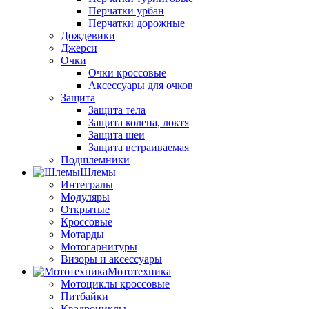
Перчатки урбан
Перчатки дорожные
Дождевики
Джерси
Очки
Очки кроссовые
Аксессуары для очков
Защита
Защита тела
Защита колена, локтя
Защита шеи
Защита встраиваемая
Подшлемники
Шлемы
Интегралы
Модуляры
Открытые
Кроссовые
Мотарды
Мотогарнитуры
Визоры и аксессуары
Мототехника
Мотоциклы кроссовые
Питбайки
Квадроциклы