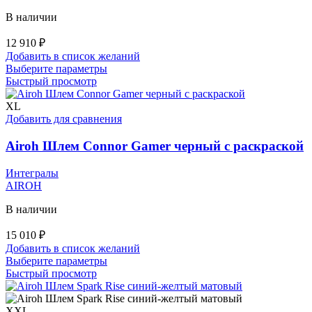
В наличии
12 910
₽
Добавить в список желаний
Этот
Выберите параметры
товар
Быстрый просмотр
имеет
несколько
XL
вариаций.
Добавить для сравнения
Опции
можно
Airoh Шлем Connor Gamer черный с раскраской
выбрать
на
Интегралы
странице
AIROH
товара.
В наличии
15 010
₽
Добавить в список желаний
Этот
Выберите параметры
товар
Быстрый просмотр
имеет
несколько
вариаций.
XXL