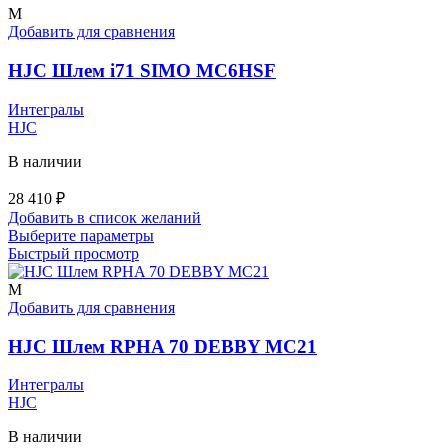
M
Добавить для сравнения
HJC Шлем i71 SIMO MC6HSF
Интегралы
HJC
В наличии
28 410
₽
Добавить в список желаний
Этот
Выберите параметры
товар
Быстрый просмотр
имеет
несколько
M
вариаций.
Добавить для сравнения
Опции
можно
HJC Шлем RPHA 70 DEBBY MC21
выбрать
на
Интегралы
странице
HJC
товара.
В наличии