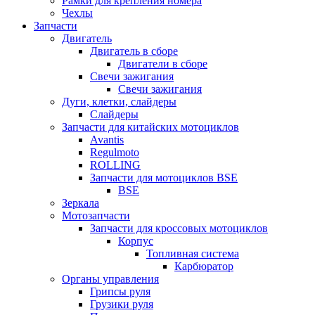
Рамки для крепления номера
Чехлы
Запчасти
Двигатель
Двигатель в сборе
Двигатели в сборе
Свечи зажигания
Свечи зажигания
Дуги, клетки, слайдеры
Слайдеры
Запчасти для китайских мотоциклов
Avantis
Regulmoto
ROLLING
Запчасти для мотоциклов BSE
BSE
Зеркала
Мотозапчасти
Запчасти для кроссовых мотоциклов
Корпус
Топливная система
Карбюратор
Органы управления
Грипсы руля
Грузики руля