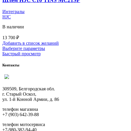
Шлем HJC C10 TINS MC21SF
выбрать
на
Интегралы
странице
HJC
товара.
В наличии
13 700
₽
Добавить в список желаний
Этот
Выберите параметры
товар
Быстрый просмотр
имеет
несколько
Контакты
вариаций.
Опции
можно
выбрать
309509, Белгородская обл.
на
г. Старый Оскол,
странице
ул. 1-й Конной Армии, д. 86
товара.
телефон магазина
+7 (903) 642-39-88
телефон мотосервиса
+7-980-382-94-40