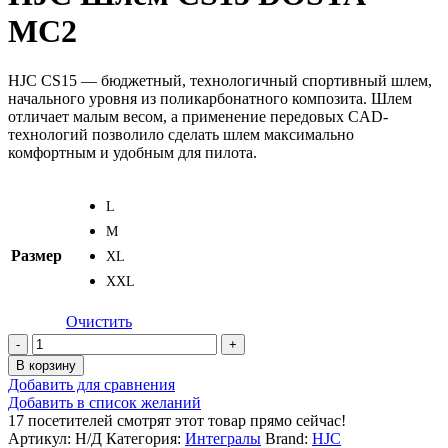
MC2
HJC CS15 — бюджетный, технологичный спортивный шлем,
начального уровня из поликарбонатного композита. Шлем
отличает малым весом, а применение передовых CAD-
технологий позволило сделать шлем максимально
комфортным и удобным для пилота.
L
M
Размер
XL
XXL
Очистить
Количество
товара
В корзину
HJC
Добавить для сравнения
Шлем
Добавить в список желаний
CS15
17
посетителей смотрят этот товар прямо сейчас!
DOSTA
Артикул:
Н/Д
Категория:
Интегралы
Brand:
HJC