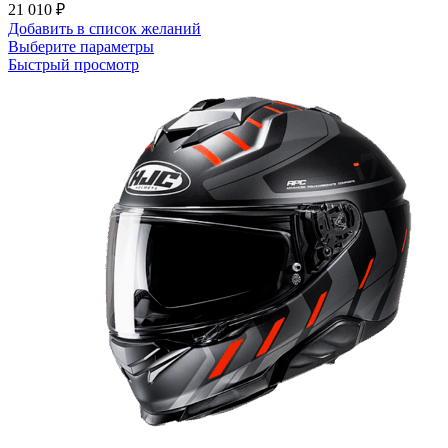
21 010
₽
Добавить в список желаний
Этот
Выберите параметры
товар
Быстрый просмотр
имеет
несколько
вариаций.
Опции
можно
выбрать
на
странице
товара.