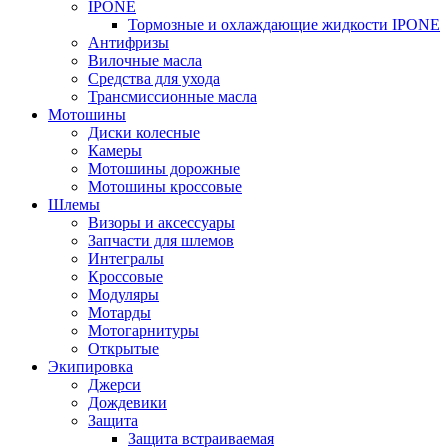
IPONE
Тормозные и охлаждающие жидкости IPONE
Антифризы
Вилочные масла
Средства для ухода
Трансмиссионные масла
Мотошины
Диски колесные
Камеры
Мотошины дорожные
Мотошины кроссовые
Шлемы
Визоры и аксессуары
Запчасти для шлемов
Интегралы
Кроссовые
Модуляры
Мотарды
Мотогарнитуры
Открытые
Экипировка
Джерси
Дождевики
Защита
Защита встраиваемая