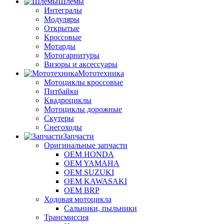
Шлемы
Интегралы
Модуляры
Открытые
Кроссовые
Мотарды
Мотогарнитуры
Визоры и аксессуары
Мототехника
Мотоциклы кроссовые
Питбайки
Квадроциклы
Мотоциклы дорожные
Скутеры
Снегоходы
Запчасти
Оригинальные запчасти
OEM HONDA
OEM YAMAHA
OEM SUZUKI
OEM KAWASAKI
OEM BRP
Ходовая мотоцикла
Сальники, пыльники
Трансмиссия