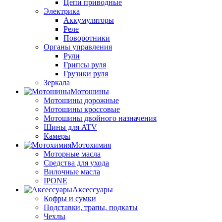
Цепи приводные
Электрика
Аккумуляторы
Реле
Поворотники
Органы управления
Рули
Грипсы руля
Грузики руля
Зеркала
Мотошины
Мотошины дорожные
Мотошины кроссовые
Мотошины двойного назначения
Шины для ATV
Камеры
Мотохимия
Моторные масла
Средства для ухода
Вилочные масла
IPONE
Аксессуары
Кофры и сумки
Подставки, трапы, подкаты
Чехлы