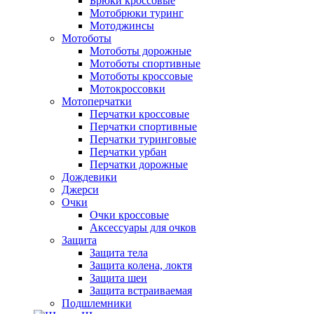
Брюки кроссовые
Мотобрюки туринг
Мотоджинсы
Мотоботы
Мотоботы дорожные
Мотоботы спортивные
Мотоботы кроссовые
Мотокроссовки
Мотоперчатки
Перчатки кроссовые
Перчатки спортивные
Перчатки туринговые
Перчатки урбан
Перчатки дорожные
Дождевики
Джерси
Очки
Очки кроссовые
Аксессуары для очков
Защита
Защита тела
Защита колена, локтя
Защита шеи
Защита встраиваемая
Подшлемники