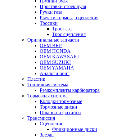
Грузики руля
Проставки стоек руля
Ручки газа
Рычаги тормоза, сцепления
Тросики
Трос газа
Трос сцепления
Оригинальные запчасти
OEM BRP
OEM HONDA
OEM KAWASAKI
OEM SUZUKI
OEM YAMAHA
Аналоги ориг
Пластик
Топливная система
Ремкомплекты карбюратора
Тормозная система
Колодки тормозные
Тормозные диски
Шланги и фитинги
Трансмиссия
Cцепление
Фрикционные диски
Звезды