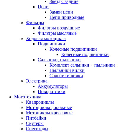
Звезды задние
Цепи
Замки цепи
Цепи приводные
Фильтры
Фильтры воздушные
Фильтры масляные
Ходовая мотоцикла
Подшипники
Колесные подшипники
Колесные подшипники
Сальники, пыльники
Комплект сальники + пыльники
Пыльники вилки
Сальники вилки
Электрика
Аккумуляторы
Поворотники
Мототехника
Квадроциклы
Мотоциклы дорожные
Мотоциклы кроссовые
Питбайки
Скутеры
Снегоходы