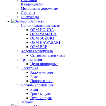
Квадроциклы
Мотоциклы дорожные
Скутеры
Снегоходы
Запчасти
Оригинальные запчасти
OEM HONDA
OEM YAMAHA
OEM SUZUKI
OEM KAWASAKI
OEM BRP
Ходовая мотоцикла
Сальники, пыльники
Трансмиссия
Цепи приводные
Электрика
Аккумуляторы
Реле
Поворотники
Органы управления
Рули
Грипсы руля
Грузики руля
Зеркала