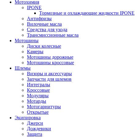
Мотохимия
IPONE
Тормозные и охлаждающие жидкости IPONE
Антифризы
Вилочные масла
Средства для ухода
Трансмиссионные масла
Мотошины
Диски колесные
Камеры
Мотошины дорожные
Мотошины кроссовые
Шлемы
Визоры и аксессуары
Запчасти для шлемов
Интегралы
Кроссовые
Модуляры
Мотарды
Мотогарнитуры
Открытые
Экипировка
Джерси
Дождевики
Защита