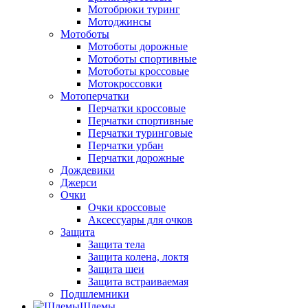
Мотобрюки туринг
Мотоджинсы
Мотоботы
Мотоботы дорожные
Мотоботы спортивные
Мотоботы кроссовые
Мотокроссовки
Мотоперчатки
Перчатки кроссовые
Перчатки спортивные
Перчатки туринговые
Перчатки урбан
Перчатки дорожные
Дождевики
Джерси
Очки
Очки кроссовые
Аксессуары для очков
Защита
Защита тела
Защита колена, локтя
Защита шеи
Защита встраиваемая
Подшлемники
Шлемы