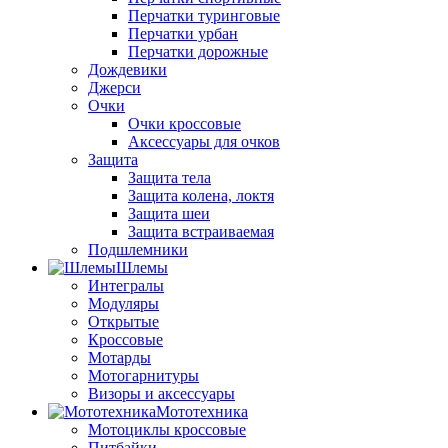
Перчатки туринговые
Перчатки урбан
Перчатки дорожные
Дождевики
Джерси
Очки
Очки кроссовые
Аксессуары для очков
Защита
Защита тела
Защита колена, локтя
Защита шеи
Защита встраиваемая
Подшлемники
Шлемы
Интегралы
Модуляры
Открытые
Кроссовые
Мотарды
Мотогарнитуры
Визоры и аксессуары
Мототехника
Мотоциклы кроссовые
Питбайки