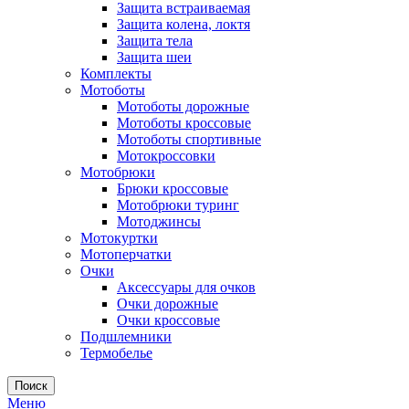
Защита встраиваемая
Защита колена, локтя
Защита тела
Защита шеи
Комплекты
Мотоботы
Мотоботы дорожные
Мотоботы кроссовые
Мотоботы спортивные
Мотокроссовки
Мотобрюки
Брюки кроссовые
Мотобрюки туринг
Мотоджинсы
Мотокуртки
Мотоперчатки
Очки
Аксессуары для очков
Очки дорожные
Очки кроссовые
Подшлемники
Термобелье
Поиск
Меню