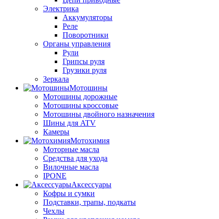
Электрика
Аккумуляторы
Реле
Поворотники
Органы управления
Рули
Грипсы руля
Грузики руля
Зеркала
Мотошины
Мотошины дорожные
Мотошины кроссовые
Мотошины двойного назначения
Шины для ATV
Камеры
Мотохимия
Моторные масла
Средства для ухода
Вилочные масла
IPONE
Аксессуары
Кофры и сумки
Подставки, трапы, подкаты
Чехлы