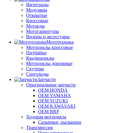
Интегралы
Модуляры
Открытые
Кроссовые
Мотарды
Мотогарнитуры
Визоры и аксессуары
Мототехника
Мотоциклы кроссовые
Питбайки
Квадроциклы
Мотоциклы дорожные
Скутеры
Снегоходы
Запчасти
Оригинальные запчасти
OEM HONDA
OEM YAMAHA
OEM SUZUKI
OEM KAWASAKI
OEM BRP
Ходовая мотоцикла
Сальники, пыльники
Трансмиссия
Цепи приводные